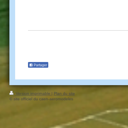
Partager
Version imprimable
|
Plan du site
© site officiel du caen-aeromodeles